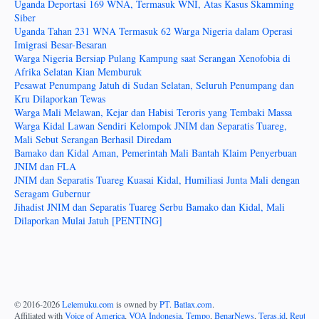
Uganda Deportasi 169 WNA, Termasuk WNI, Atas Kasus Skamming
Siber
Uganda Tahan 231 WNA Termasuk 62 Warga Nigeria dalam Operasi
Imigrasi Besar-Besaran
Warga Nigeria Bersiap Pulang Kampung saat Serangan Xenofobia di
Afrika Selatan Kian Memburuk
Pesawat Penumpang Jatuh di Sudan Selatan, Seluruh Penumpang dan
Kru Dilaporkan Tewas
Warga Mali Melawan, Kejar dan Habisi Teroris yang Tembaki Massa
Warga Kidal Lawan Sendiri Kelompok JNIM dan Separatis Tuareg,
Mali Sebut Serangan Berhasil Diredam
Bamako dan Kidal Aman, Pemerintah Mali Bantah Klaim Penyerbuan
JNIM dan FLA
JNIM dan Separatis Tuareg Kuasai Kidal, Humiliasi Junta Mali dengan
Seragam Gubernur
Jihadist JNIM dan Separatis Tuareg Serbu Bamako dan Kidal, Mali
Dilaporkan Mulai Jatuh [PENTING]
© 2016-
2026
Lelemuku.com
is owned by
PT. Batlax.com
.
Affiliated with
Voice of America
,
VOA Indonesia
,
Tempo
,
BenarNews
,
Teras.id
,
Reuters