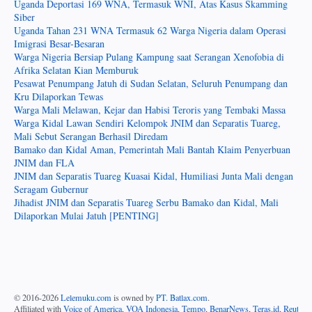
Uganda Deportasi 169 WNA, Termasuk WNI, Atas Kasus Skamming
Siber
Uganda Tahan 231 WNA Termasuk 62 Warga Nigeria dalam Operasi
Imigrasi Besar-Besaran
Warga Nigeria Bersiap Pulang Kampung saat Serangan Xenofobia di
Afrika Selatan Kian Memburuk
Pesawat Penumpang Jatuh di Sudan Selatan, Seluruh Penumpang dan
Kru Dilaporkan Tewas
Warga Mali Melawan, Kejar dan Habisi Teroris yang Tembaki Massa
Warga Kidal Lawan Sendiri Kelompok JNIM dan Separatis Tuareg,
Mali Sebut Serangan Berhasil Diredam
Bamako dan Kidal Aman, Pemerintah Mali Bantah Klaim Penyerbuan
JNIM dan FLA
JNIM dan Separatis Tuareg Kuasai Kidal, Humiliasi Junta Mali dengan
Seragam Gubernur
Jihadist JNIM dan Separatis Tuareg Serbu Bamako dan Kidal, Mali
Dilaporkan Mulai Jatuh [PENTING]
© 2016-
2026
Lelemuku.com
is owned by
PT. Batlax.com
.
Affiliated with
Voice of America
,
VOA Indonesia
,
Tempo
,
BenarNews
,
Teras.id
,
Reuters