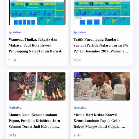
Wamena, Timika, Jakarta dan
Trafik Penumpang Bandara
Makasar Jadi Kota Favorit
Sentani Periode Nataru Turun 5%
Penumpang Natal Tahun Baru dari
Per 20 Desember 2024, Wamena
Bandara Sentani
Tetap Jadi Tujuan Favorit
Momen Natal Kemenkumham
Masuk Hari Kedua Kanwil
Papua, Pastikan Kelahiran Juru
Kemenkumham Papua Gelar
Selamat Dunia Jadi Kekuatan
Rakor, Mengevaluasi Capaian
Bangun Sinergi di Masa Transisi
Kerja Satuan Kerja