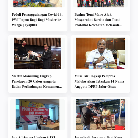
Peduli Penanggulangan Covid-19,
Benhur Tomi Mano Ajak
PWI Papua Bagi-Bagi Masker ke
Masyarakat Berdoa dan Taati
Warga Jayapura
Protokol Kesehatan Melawan
Covid 19
Martin Manurung Ungkap
Musa Isir Ungkap Pemprov
Penetapan 20 Calon Anggota
Maluku Akan Tetapkan 14 Nama
Badan Perlindungan Konsumen
Anggota DPRP Jalur Otsus
Nasional (BPKN)
Joy Adriaansz Ungkap 9,183
Jurnalis di Jayapura Bagi Kaos