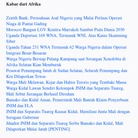
Kabar dari Afrika
Zenith Bank, Perusahaan Asal Nigeria yang Mulai Perluas Operasi
Niaga di Pantai Gading
Morocco Bangun LGV Kenitra-Marrakeh Sambut Piala Dunia 2030
Uganda Deportasi 169 WNA, Termasuk WNI, Atas Kasus Skamming
Siber
Uganda Tahan 231 WNA Termasuk 62 Warga Nigeria dalam Operasi
Imigrasi Besar-Besaran
Warga Nigeria Bersiap Pulang Kampung saat Serangan Xenofobia di
Afrika Selatan Kian Memburuk
Pesawat Penumpang Jatuh di Sudan Selatan, Seluruh Penumpang dan
Kru Dilaporkan Tewas
Warga Mali Melawan, Kejar dan Habisi Teroris yang Tembaki Massa
Warga Kidal Lawan Sendiri Kelompok JNIM dan Separatis Tuareg,
Mali Sebut Serangan Berhasil Diredam
Bamako dan Kidal Aman, Pemerintah Mali Bantah Klaim Penyerbuan
JNIM dan FLA
JNIM dan Separatis Tuareg Kuasai Kidal, Humiliasi Junta Mali dengan
Seragam Gubernur
Jihadist JNIM dan Separatis Tuareg Serbu Bamako dan Kidal, Mali
Dilaporkan Mulai Jatuh [PENTING]