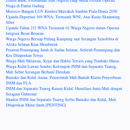
Zenith Bank, Perusahaan Asal Nigeria yang Mulai Perluas Operasi
Niaga di Pantai Gading
Morocco Bangun LGV Kenitra-Marrakeh Sambut Piala Dunia 2030
Uganda Deportasi 169 WNA, Termasuk WNI, Atas Kasus Skamming
Siber
Uganda Tahan 231 WNA Termasuk 62 Warga Nigeria dalam Operasi
Imigrasi Besar-Besaran
Warga Nigeria Bersiap Pulang Kampung saat Serangan Xenofobia di
Afrika Selatan Kian Memburuk
Pesawat Penumpang Jatuh di Sudan Selatan, Seluruh Penumpang dan
Kru Dilaporkan Tewas
Warga Mali Melawan, Kejar dan Habisi Teroris yang Tembaki Massa
Warga Kidal Lawan Sendiri Kelompok JNIM dan Separatis Tuareg,
Mali Sebut Serangan Berhasil Diredam
Bamako dan Kidal Aman, Pemerintah Mali Bantah Klaim Penyerbuan
JNIM dan FLA
JNIM dan Separatis Tuareg Kuasai Kidal, Humiliasi Junta Mali dengan
Seragam Gubernur
Jihadist JNIM dan Separatis Tuareg Serbu Bamako dan Kidal, Mali
Dilaporkan Mulai Jatuh [PENTING]