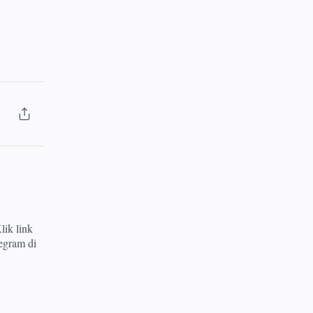
lik link
egram di