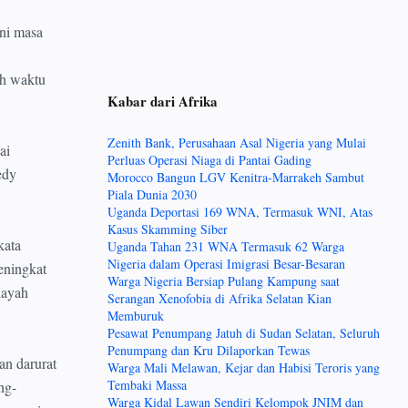
ni masa
uh waktu
Kabar dari Afrika
Zenith Bank, Perusahaan Asal Nigeria yang Mulai
ai
Perluas Operasi Niaga di Pantai Gading
edy
Morocco Bangun LGV Kenitra-Marrakeh Sambut
Piala Dunia 2030
Uganda Deportasi 169 WNA, Termasuk WNI, Atas
Kasus Skamming Siber
kata
Uganda Tahan 231 WNA Termasuk 62 Warga
Nigeria dalam Operasi Imigrasi Besar-Besaran
eningkat
Warga Nigeria Bersiap Pulang Kampung saat
layah
Serangan Xenofobia di Afrika Selatan Kian
Memburuk
Pesawat Penumpang Jatuh di Sudan Selatan, Seluruh
Penumpang dan Kru Dilaporkan Tewas
an darurat
Warga Mali Melawan, Kejar dan Habisi Teroris yang
Tembaki Massa
ng-
Warga Kidal Lawan Sendiri Kelompok JNIM dan