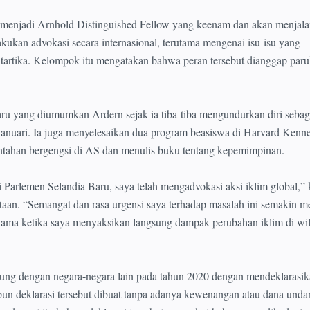
 menjadi Arnhold Distinguished Fellow yang keenam dan akan menjala
kukan advokasi secara internasional, terutama mengenai isu-isu yang
tartika. Kelompok itu mengatakan bahwa peran tersebut dianggap par
baru yang diumumkan Ardern sejak ia tiba-tiba mengundurkan diri sebag
Januari. Ia juga menyelesaikan dua program beasiswa di Harvard Kenn
ntahan bergengsi di AS dan menulis buku tentang kepemimpinan.
 Parlemen Selandia Baru, saya telah mengadvokasi aksi iklim global,” 
aan. “Semangat dan rasa urgensi saya terhadap masalah ini semakin m
rutama ketika saya menyaksikan langsung dampak perubahan iklim di wi
ung dengan negara-negara lain pada tahun 2020 dengan mendeklarasik
ipun deklarasi tersebut dibuat tanpa adanya kewenangan atau dana unda