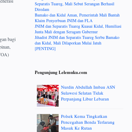
enerasi
Separatis Tuareg, Mali Sebut Serangan Berhasil
Diredam
Bamako dan Kidal Aman, Pemerintah Mali Bantah
Klaim Penyerbuan JNIM dan FLA
JNIM dan Separatis Tuareg Kuasai Kidal, Humiliasi
Junta Mali dengan Seragam Gubernur
Jihadist JNIM dan Separatis Tuareg Serbu Bamako
gan bagi
dan Kidal, Mali Dilaporkan Mulai Jatuh
pinan,
[PENTING]
(VOA)
Pengunjung Lelemuku.com
Nurdin Abdullah Imbau ASN
Sulawesi Selatan Tidak
Perpanjang Libur Lebaran
Polsek Kema Tingkatkan
Pencegahan Benda Terlarang
Masuk Ke Rutan