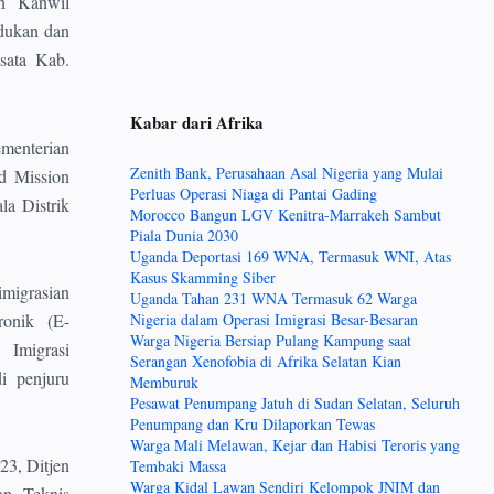
an Kanwil
dukan dan
sata Kab.
Kabar dari Afrika
menterian
Zenith Bank, Perusahaan Asal Nigeria yang Mulai
d Mission
Perluas Operasi Niaga di Pantai Gading
a Distrik
Morocco Bangun LGV Kenitra-Marrakeh Sambut
Piala Dunia 2030
Uganda Deportasi 169 WNA, Termasuk WNI, Atas
Kasus Skamming Siber
migrasian
Uganda Tahan 231 WNA Termasuk 62 Warga
ronik (E-
Nigeria dalam Operasi Imigrasi Besar-Besaran
Warga Nigeria Bersiap Pulang Kampung saat
 Imigrasi
Serangan Xenofobia di Afrika Selatan Kian
i penjuru
Memburuk
Pesawat Penumpang Jatuh di Sudan Selatan, Seluruh
Penumpang dan Kru Dilaporkan Tewas
Warga Mali Melawan, Kejar dan Habisi Teroris yang
23, Ditjen
Tembaki Massa
Warga Kidal Lawan Sendiri Kelompok JNIM dan
an Teknis