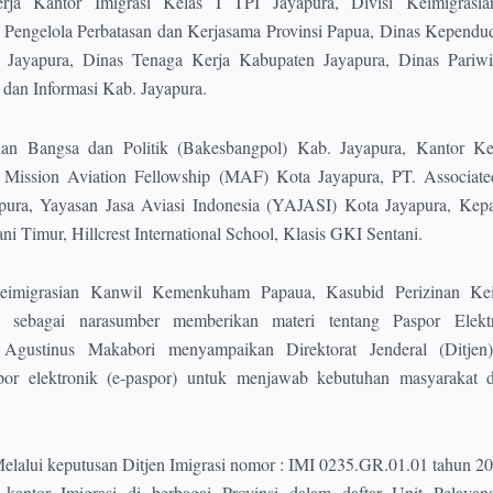
rja Kantor Imigrasi Kelas I TPI Jayapura, Divisi Keimigrasi
engelola Perbatasan dan Kerjasama Provinsi Papua, Dinas Kependu
n Jayapura, Dinas Tenaga Kerja Kabupaten Jayapura, Dinas Pariwi
dan Informasi Kab. Jayapura.
uan Bangsa dan Politik (Bakesbangpol) Kab. Jayapura, Kantor Ke
Mission Aviation Fellowship (MAF) Kota Jayapura, PT. Associate
ura, Yayasan Jasa Aviasi Indonesia (YAJASI) Kota Jayapura, Kepal
ni Timur, Hillcrest International School, Klasis GKI Sentani.
eimigrasian Kanwil Kemenkuham Papaua, Kasubid Perizinan Kei
. sebagai narasumber memberikan materi tentang Paspor Elekt
 Agustinus Makabori menyampaikan Direktorat Jenderal (Ditjen)
por elektronik (e-paspor) untuk menjawab kebutuhan masyarakat d
elalui keputusan Ditjen Imigrasi nomor : IMI 0235.GR.01.01 tahun 20
antor Imigrasi di berbagai Provinsi dalam daftar Unit Pelayan