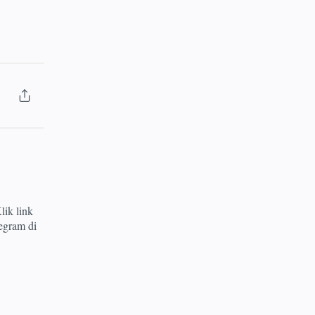
lik link
egram di