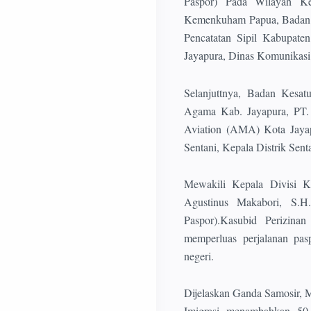
Paspor) Pada Wilayah Ke
Kemenkuham Papua, Badan P
Pencatatan Sipil Kabupate
Jayapura, Dinas Komunikasi 
Selanjuttnya, Badan Kesat
Agama Kab. Jayapura, PT. 
Aviation (AMA) Kota Jayap
Sentani, Kepala Distrik Senta
Mewakili Kepala Divisi K
Agustinus Makabori, S.H
Paspor).Kasubid Perizinan
memperluas perjalanan pas
negeri.
Dijelaskan Ganda Samosir, M
Imigrasi menambahkan 50 k