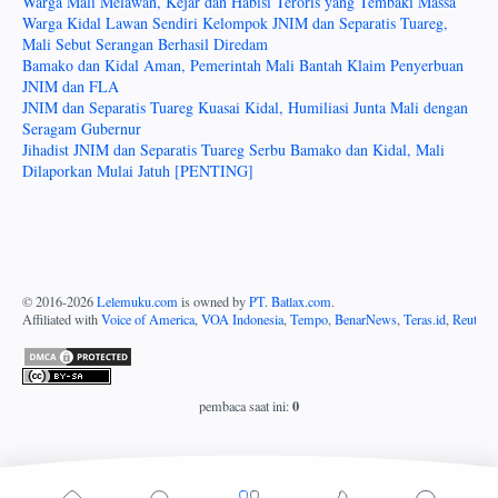
Warga Mali Melawan, Kejar dan Habisi Teroris yang Tembaki Massa
Warga Kidal Lawan Sendiri Kelompok JNIM dan Separatis Tuareg,
Mali Sebut Serangan Berhasil Diredam
Bamako dan Kidal Aman, Pemerintah Mali Bantah Klaim Penyerbuan
JNIM dan FLA
JNIM dan Separatis Tuareg Kuasai Kidal, Humiliasi Junta Mali dengan
Seragam Gubernur
Jihadist JNIM dan Separatis Tuareg Serbu Bamako dan Kidal, Mali
Dilaporkan Mulai Jatuh [PENTING]
© 2016-
2026
Lelemuku.com
is owned by
PT. Batlax.com
.
Affiliated with
Voice of America
,
VOA Indonesia
,
Tempo
,
BenarNews
,
Teras.id
,
Reuters
0
pembaca saat ini: