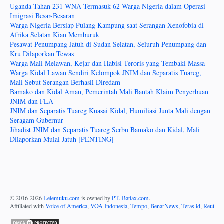
Uganda Tahan 231 WNA Termasuk 62 Warga Nigeria dalam Operasi
Imigrasi Besar-Besaran
Warga Nigeria Bersiap Pulang Kampung saat Serangan Xenofobia di
Afrika Selatan Kian Memburuk
Pesawat Penumpang Jatuh di Sudan Selatan, Seluruh Penumpang dan
Kru Dilaporkan Tewas
Warga Mali Melawan, Kejar dan Habisi Teroris yang Tembaki Massa
Warga Kidal Lawan Sendiri Kelompok JNIM dan Separatis Tuareg,
Mali Sebut Serangan Berhasil Diredam
Bamako dan Kidal Aman, Pemerintah Mali Bantah Klaim Penyerbuan
JNIM dan FLA
JNIM dan Separatis Tuareg Kuasai Kidal, Humiliasi Junta Mali dengan
Seragam Gubernur
Jihadist JNIM dan Separatis Tuareg Serbu Bamako dan Kidal, Mali
Dilaporkan Mulai Jatuh [PENTING]
© 2016-
2026
Lelemuku.com
is owned by
PT. Batlax.com
.
Affiliated with
Voice of America
,
VOA Indonesia
,
Tempo
,
BenarNews
,
Teras.id
,
Reuters