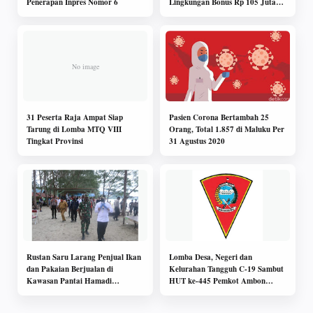
Penerapan Inpres Nomor 6
Lingkungan Bonus Rp 105 Juta
Bagi Kategoti Negeri, Desa dan
RT
31 Peserta Raja Ampat Siap
Pasien Corona Bertambah 25
Tarung di Lomba MTQ VIII
Orang, Total 1.857 di Maluku Per
Tingkat Provinsi
31 Agustus 2020
Rustan Saru Larang Penjual Ikan
Lomba Desa, Negeri dan
dan Pakaian Berjualan di
Kelurahan Tangguh C-19 Sambut
Kawasan Pantai Hamadi
HUT ke-445 Pemkot Ambon
Jayapura
Kejar Bonus Rp53 Juta