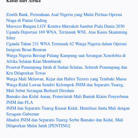
Kabar dari Afrika
Zenith Bank, Perusahaan Asal Nigeria yang Mulai Perluas Operasi
Niaga di Pantai Gading
Morocco Bangun LGV Kenitra-Marrakeh Sambut Piala Dunia 2030
Uganda Deportasi 169 WNA, Termasuk WNI, Atas Kasus Skamming
Siber
Uganda Tahan 231 WNA Termasuk 62 Warga Nigeria dalam Operasi
Imigrasi Besar-Besaran
Warga Nigeria Bersiap Pulang Kampung saat Serangan Xenofobia di
Afrika Selatan Kian Memburuk
Pesawat Penumpang Jatuh di Sudan Selatan, Seluruh Penumpang dan
Kru Dilaporkan Tewas
Warga Mali Melawan, Kejar dan Habisi Teroris yang Tembaki Massa
Warga Kidal Lawan Sendiri Kelompok JNIM dan Separatis Tuareg,
Mali Sebut Serangan Berhasil Diredam
Bamako dan Kidal Aman, Pemerintah Mali Bantah Klaim Penyerbuan
JNIM dan FLA
JNIM dan Separatis Tuareg Kuasai Kidal, Humiliasi Junta Mali dengan
Seragam Gubernur
Jihadist JNIM dan Separatis Tuareg Serbu Bamako dan Kidal, Mali
Dilaporkan Mulai Jatuh [PENTING]