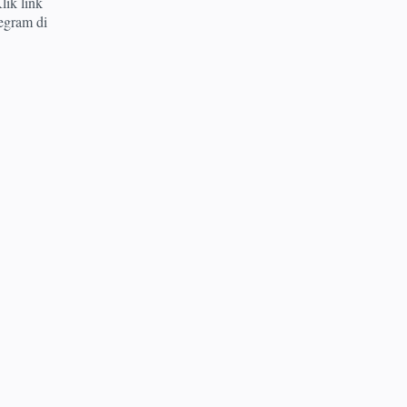
lik link
egram di