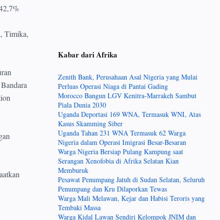
 42,7%
, Timika,
Kabar dari Afrika
uran
Zenith Bank, Perusahaan Asal Nigeria yang Mulai
i Bandara
Perluas Operasi Niaga di Pantai Gading
Morocco Bangun LGV Kenitra-Marrakeh Sambut
tion
Piala Dunia 2030
Uganda Deportasi 169 WNA, Termasuk WNI, Atas
Kasus Skamming Siber
Uganda Tahan 231 WNA Termasuk 62 Warga
gan
Nigeria dalam Operasi Imigrasi Besar-Besaran
Warga Nigeria Bersiap Pulang Kampung saat
Serangan Xenofobia di Afrika Selatan Kian
Memburuk
aatkan
Pesawat Penumpang Jatuh di Sudan Selatan, Seluruh
Penumpang dan Kru Dilaporkan Tewas
Warga Mali Melawan, Kejar dan Habisi Teroris yang
Tembaki Massa
Warga Kidal Lawan Sendiri Kelompok JNIM dan