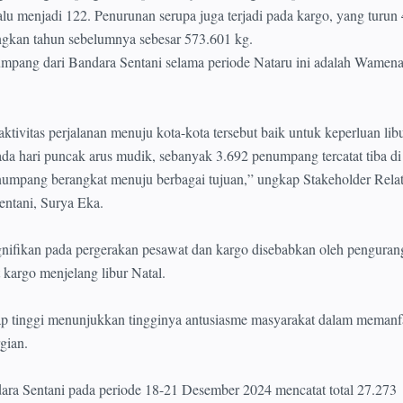
alu menjadi 122. Penurunan serupa juga terjadi pada kargo, yang turun
ngkan tahun sebelumnya sebesar 573.601 kg.
numpang dari Bandara Sentani selama periode Nataru ini adalah Wamena
ktivitas perjalanan menuju kota-kota tersebut baik untuk keperluan lib
a hari puncak arus mudik, sebanyak 3.692 penumpang tercatat tiba d
numpang berangkat menuju berbagai tujuan,” ungkap Stakeholder Rela
ntani, Surya Eka.
gnifikan pada pergerakan pesawat dan kargo disebabkan oleh penguran
kargo menjelang libur Natal.
p tinggi menunjukkan tingginya antusiasme masyarakat dalam memanf
gian.
ndara Sentani pada periode 18-21 Desember 2024 mencatat total 27.273